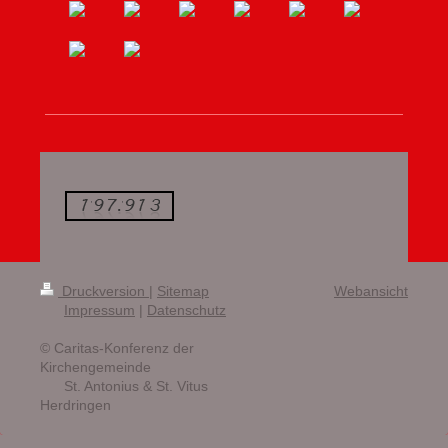
Druckversion
|
Sitemap
Webansicht
Impressum
|
Datenschutz
© Caritas-Konferenz der
Kirchengemeinde
St. Antonius & St. Vitus
Herdringen