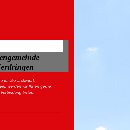
hengemeinde
Herdringen
für Sie archiviert.
sein, werden wir Ihnen gerne
 Verbindung treten.